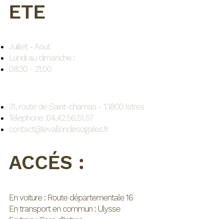
ETE
Juillet - Aout
Lundi au dimanche :
08:30 - 21:00
31, route de Saint-chamas - 13800 Istres
Télephone :04.42.56.51.57
contact@levallondescigales.fr
ACCÉS :
En voiture : Route départementale 16
En transport en commun : Ulysse