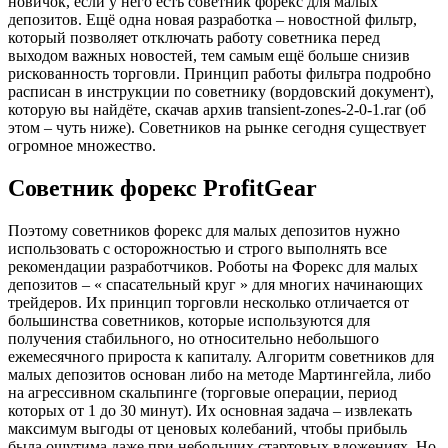
новичок, если у него есть советник форекс для малых
депозитов. Ещё одна новая разработка – новостной фильтр,
который позволяет отключать работу советника перед
выходом важных новостей, тем самым ещё больше снизив
рискованность торговли. Принцип работы фильтра подробно
расписан в инструкции по советнику (вордовский документ),
которую вы найдёте, скачав архив transient-zones-2-0-1.rar (об
этом – чуть ниже). Советников на рынке сегодня существует
огромное множество.
Советник форекс ProfitGear
Поэтому советников форекс для малых депозитов нужно
использовать с осторожностью и строго выполнять все
рекомендации разработчиков. Роботы на Форекс для малых
депозитов – « спасательный круг » для многих начинающих
трейдеров. Их принцип торговли несколько отличается от
большинства советников, которые используются для
получения стабильного, но относительно небольшого
ежемесячного прироста к капиталу. Алгоритм советников для
малых депозитов основан либо на методе Мартингейла, либо
на агрессивном скальпинге (торговые операции, период
которых от 1 до 30 минут). Их основная задача – извлекать
максимум выгоды от ценовых колебаний, чтобы прибыль
была ощутима даже при небольших стартовых вложениях. Но