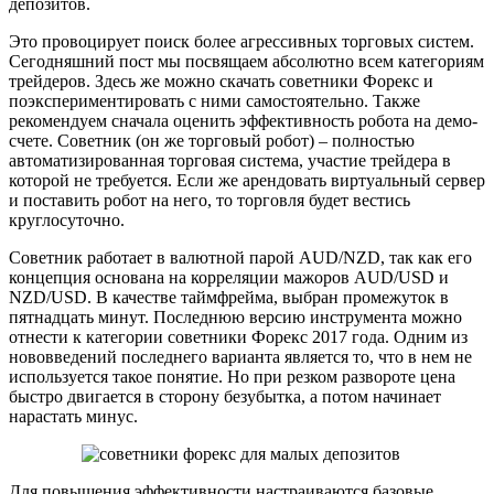
депозитов.
Это провоцирует поиск более агрессивных торговых систем.
Сегодняшний пост мы посвящаем абсолютно всем категориям
трейдеров. Здесь же можно скачать советники Форекс и
поэкспериментировать с ними самостоятельно. Также
рекомендуем сначала оценить эффективность робота на демо-
счете. Советник (он же торговый робот) – полностью
автоматизированная торговая система, участие трейдера в
которой не требуется. Если же арендовать виртуальный сервер
и поставить робот на него, то торговля будет вестись
круглосуточно.
Советник работает в валютной парой AUD/NZD, так как его
концепция основана на корреляции мажоров AUD/USD и
NZD/USD. В качестве таймфрейма, выбран промежуток в
пятнадцать минут. Последнюю версию инструмента можно
отнести к категории советники Форекс 2017 года. Одним из
нововведений последнего варианта является то, что в нем не
используется такое понятие. Но при резком развороте цена
быстро двигается в сторону безубытка, а потом начинает
нарастать минус.
Для повышения эффективности настраиваются базовые