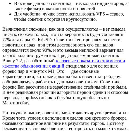
В основе данного советника – несколько индикаторов, а
также фильтр волатильности и новостей.
Для удобства, лучше всего использовать VPS – сервер,
чтобы советник торговал круглосуточно.
Вычисления сложные, как они осуществляются – нет смысла
писать, скажем только, что эта вероятность будет составлять
77% для пары EUR/USD. Советник тестировался на шести
валютных парах, при этом достоверность его сигналов
определяется около 90%, и это весьма неплохой вариант для
такого рода инструментов. Представляем новый советник
Bunny 2.2, разработанный
ключевые показатели стоимости и
качества обыкновенных акций
специально для основных
форекс пар и минуток M1. Это — две основные
характеристики, которые должны быть известны трейдеру,
собирающемуся работать с данным советником. Советник
форекс Ilan рассчитан на зарабатывание стабильной прибыли.
В нем реализован рабочий алгоритм первой сделки и способы
перевода stop-loss сделок в безубыточную область по
Мартингейлу.
На текущем рынке, советник может давать другие результаты.
Кроме того, условия исполнения сделок конкретного брокера
оказывают заметное влияние на результаты торгов. Поэтому
рекомендуется сперва советник тестировать на малых суммах.