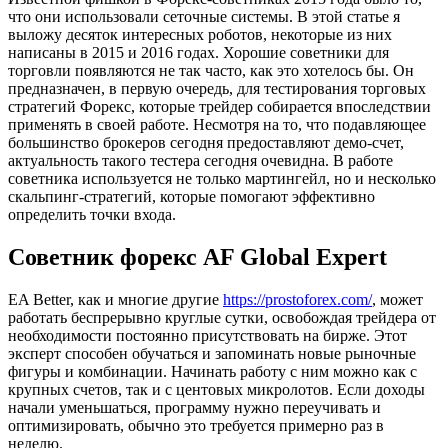
что они использовали сеточные системы. В этой статье я
выложу десяток интересных роботов, некоторые из них
написаны в 2015 и 2016 годах. Хорошие советники для
торговли появляются не так часто, как это хотелось бы. Он
предназначен, в первую очередь, для тестирования торговых
стратегий Форекс, которые трейдер собирается впоследствии
применять в своей работе. Несмотря на то, что подавляющее
большинство брокеров сегодня предоставляют демо-счет,
актуальность такого тестера сегодня очевидна. В работе
советника используется не только мартингейл, но и несколько
скальпинг-стратегий, которые помогают эффективно
определить точки входа.
Советник форекс AF Global Expert
EA Better, как и многие другие
https://prostoforex.com/
, может
работать беспрерывно круглые сутки, освобождая трейдера от
необходимости постоянно присутствовать на бирже. Этот
эксперт способен обучаться и запоминать новые рыночные
фигуры и комбинации. Начинать работу с ним можно как с
крупных счетов, так и с центовых микролотов. Если доходы
начали уменьшаться, программу нужно переучивать и
оптимизировать, обычно это требуется примерно раз в
неделю.