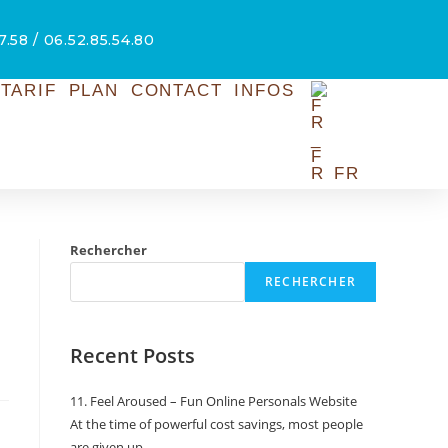
7.58 / 06.52.85.54.80
TARIF
PLAN
CONTACT
INFOS
FR
Rechercher
RECHERCHER
Recent Posts
11. Feel Aroused – Fun Online Personals Website
At the time of powerful cost savings, most people
are given up