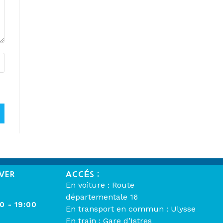
VER
ACCÉS :
En voiture : Route
départementale 16
00 - 19:00
En transport en commun : Ulysse
En train : Gare d’Istres