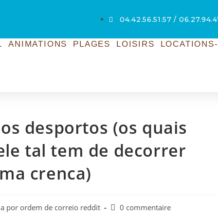
04.42.56.51.57 / 06.27.94.4
L
ANIMATIONS
PLAGES
LOISIRS
LOCATIONS-
os desportos (os quais
ele tal tem de decorrer
ma crenca)
va por ordem de correio reddit
0 commentaire