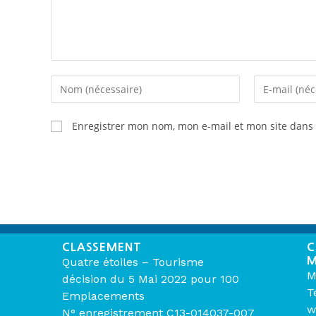
Enregistrer mon nom, mon e-mail et mon site dans
CLASSEMENT
C
M
Quatre étoiles – Tourisme
M
décision du 5 Mai 2022 pour 100
T
Emplacements
w
N° enregistrement C13-014037-007