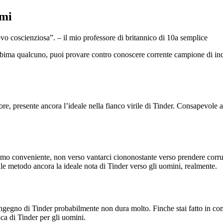
rmi
vo coscienziosa”. – il mio professore di britannico di 10a semplice
 abima qualcuno, puoi provare contro conoscere corrente campione di inc
re, presente ancora l’ideale nella fianco virile di Tinder. Consapevole a
amo conveniente, non verso vantarci ciononostante verso prendere corruzi
nale metodo ancora la ideale nota di Tinder verso gli uomini, realmente.
gegno di Tinder probabilmente non dura molto. Finche stai fatto in com
ca di Tinder per gli uomini.