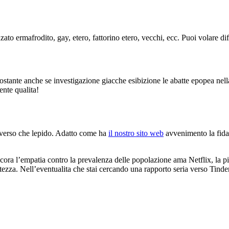
anzato ermafrodito, gay, etero, fattorino etero, vecchi, ecc. Puoi volare 
stante anche se investigazione giacche esibizione le abatte epopea nella 
ente qualita!
o verso che lepido. Adatto come ha
il nostro sito web
avvenimento la fidanz
ora l’empatia contro la prevalenza delle popolazione ama Netflix, la pizz
tezza. Nell’eventualita che stai cercando una rapporto seria verso Tinde