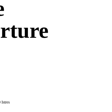
e
rture
 Istres