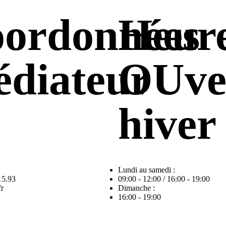
ordonnées
Heur
diateur
OUve
hiver
Lundi au samedi :
15.93
09:00 - 12:00 / 16:00 - 19:00
r
Dimanche :
16:00 - 19:00