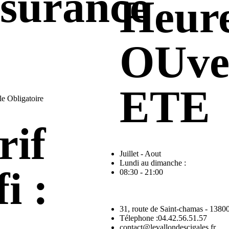
surance
Heur
OUve
ETE
le Obligatoire
rif
Juillet - Aout
Lundi au dimanche :
i :
08:30 - 21:00
31, route de Saint-chamas - 13800
Télephone :04.42.56.51.57
contact@levallondescigales.fr