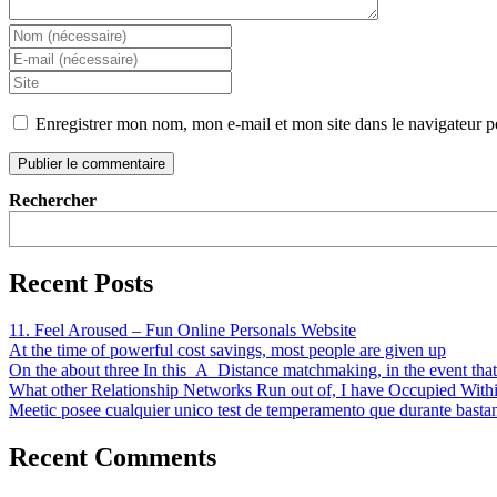
Enregistrer mon nom, mon e-mail et mon site dans le navigateur
Rechercher
Recent Posts
11. Feel Aroused – Fun Online Personals Website
At the time of powerful cost savings, most people are given up
On the about three In this_A_Distance matchmaking, in the event that n
What other Relationship Networks Run out of, I have Occupied Withi
Meetic posee cualquier unico test de temperamento que durante basta
Recent Comments