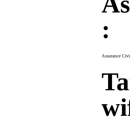
As
:
Assurance Civi
Ta
wif