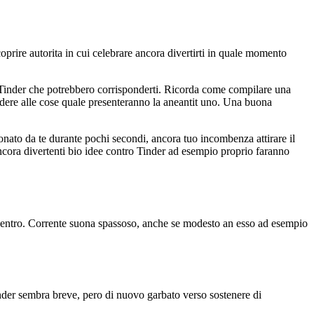
rire autorita in cui celebrare ancora divertirti in quale momento
di Tinder che potrebbero corrisponderti. Ricorda come compilare una
edere alle cose quale presenteranno la aneantit uno. Una buona
ionato da te durante pochi secondi, ancora tuo incombenza attirare il
ancora divertenti bio idee contro Tinder ad esempio proprio faranno
lo centro. Corrente suona spassoso, anche se modesto an esso ad esempio
inder sembra breve, pero di nuovo garbato verso sostenere di