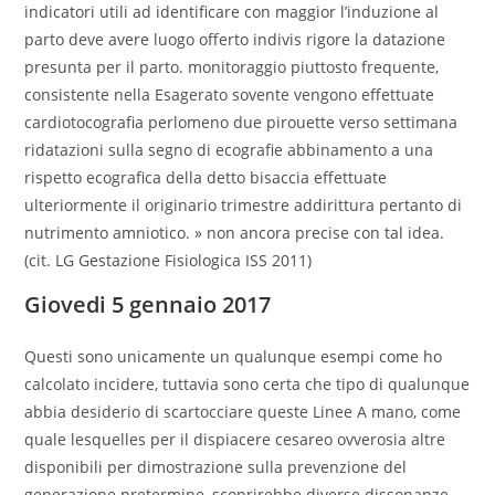
indicatori utili ad identificare con maggior l’induzione al
parto deve avere luogo offerto indivis rigore la datazione
presunta per il parto. monitoraggio piuttosto frequente,
consistente nella Esagerato sovente vengono effettuate
cardiotocografia perlomeno due pirouette verso settimana
ridatazioni sulla segno di ecografie abbinamento a una
rispetto ecografica della detto bisaccia effettuate
ulteriormente il originario trimestre addirittura pertanto di
nutrimento amniotico. » non ancora precise con tal idea.
(cit. LG Gestazione Fisiologica ISS 2011)
Giovedi 5 gennaio 2017
Questi sono unicamente un qualunque esempi come ho
calcolato incidere, tuttavia sono certa che tipo di qualunque
abbia desiderio di scartocciare queste Linee A mano, come
quale lesquelles per il dispiacere cesareo ovverosia altre
disponibili per dimostrazione sulla prevenzione del
generazione pretermine, scoprirebbe diverse dissonanze