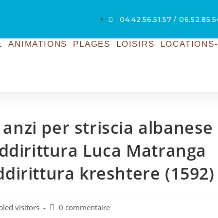
04.42.56.51.57 / 06.52.85.
L
ANIMATIONS
PLAGES
LOISIRS
LOCATIONS-
 anzi per striscia albanese
ddirittura Luca Matranga
irittura kreshtere (1592)
led visitors
0 commentaire