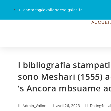
contact@levallondescigales.fr
ACCUEI
I bibliografia stampati
sono Meshari (1555) a
‘s Ancora mbsuame add
Admin_Vallon
avril 26, 2023
Dating4disab