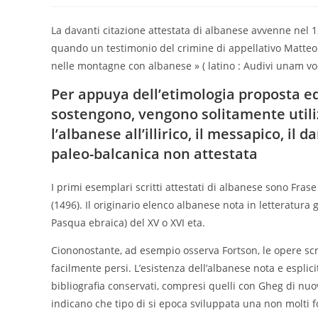
La davanti citazione attestata di albanese avvenne nel 1
quando un testimonio del crimine di appellativo Matteo
nelle montagne con albanese » ( latino : Audivi unam 
Per appuya dell’etimologia proposta ed 
sostengono, vengono solitamente utili
l’albanese all’illirico, il messapico, il
paleo-balcanica non attestata
I primi esemplari scritti attestati di albanese sono Frase
(1496). Il originario elenco albanese nota in letteratura g
Pasqua ebraica) del XV o XVI eta.
Ciononostante, ad esempio osserva Fortson, le opere scri
facilmente persi.
L’esistenza dell’albanese nota e espli
bibliografia conservati, compresi quelli con Gheg di nu
indicano che tipo di si epoca sviluppata una non molti fo