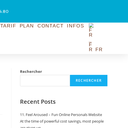
54.80
TARIF
PLAN
CONTACT
INFOS
FR
Rechercher
RECHERCHER
Recent Posts
11. Feel Aroused – Fun Online Personals Website
At the time of powerful cost savings, most people
are given up