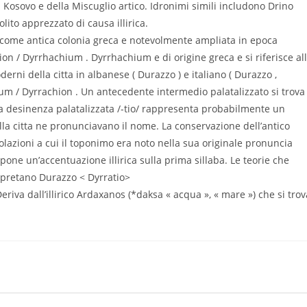
l Kosovo e della Miscuglio artico. Idronimi simili includono Drino
lito apprezzato di causa illirica.
a come antica colonia greca e notevolmente ampliata in epoca
 / Dyrrhachium . Dyrrhachium e di origine greca e si riferisce al
erni della citta in albanese ( Durazzo ) e italiano ( Durazzo ,
ium / Dyrrachion . Un antecedente intermedio palatalizzato si trova
. La desinenza palatalizzata /-tio/ rappresenta probabilmente un
la citta ne pronunciavano il nome. La conservazione dell’antico
lazioni a cui il toponimo era noto nella sua originale pronuncia
pone un’accentuazione illirica sulla prima sillaba. Le teorie che
erpretano Durazzo < Dyrratio>
Deriva dall’illirico Ardaxanos (*daksa « acqua », « mare ») che si trov