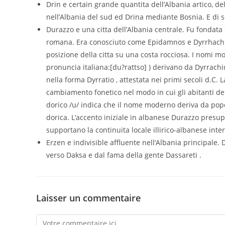
Drin e certain grande quantita dell’Albania artico, de
nell’Albania del sud ed Drina mediante Bosnia. E di so
Durazzo e una citta dell’Albania centrale. Fu fondat
romana. Era conosciuto come Epidamnos e Dyrrhachion
posizione della citta su una costa rocciosa. I nomi mod
pronuncia italiana:[du?rattso] ) derivano da Dyrrach
nella forma Dyrratio , attestata nei primi secoli d.C
cambiamento fonetico nel modo in cui gli abitanti del
dorico /u/ indica che il nome moderno deriva da popo
dorica. L’accento iniziale in albanese Durazzo presup
supportano la continuita locale illirico-albanese int
Erzen e indivisible affluente nell’Albania principale. 
verso Daksa e dal fama della gente Dassareti .
Laisser un commentaire