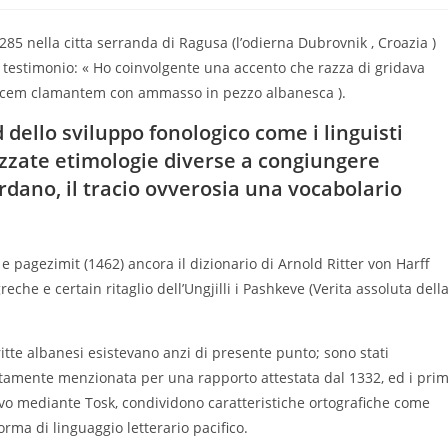
285 nella citta serranda di Ragusa (l’odierna Dubrovnik , Croazia )
 testimonio: « Ho coinvolgente una accento che razza di gridava
vocem clamantem con ammasso in pezzo albanesca ).
dello sviluppo fonologico come i linguisti
zzate etimologie diverse a congiungere
 dardano, il tracio ovverosia una vocabolario
 e pagezimit (1462) ancora il dizionario di Arnold Ritter von Harff
reche e certain ritaglio dell’Ungjilli i Pashkeve (Verita assoluta dell
tte albanesi esistevano anzi di presente punto; sono stati
citamente menzionata per una rapporto attestata dal 1332, ed i prim
ovo mediante Tosk, condividono caratteristiche ortografiche come
rma di linguaggio letterario pacifico.