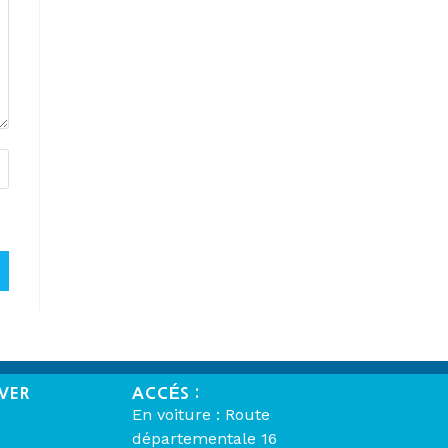
VER
ACCÉS :
En voiture : Route
départementale 16