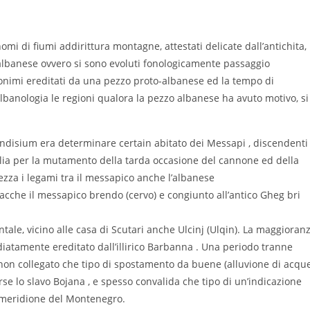
nomi di fiumi addirittura montagne, attestati delicate dall’antichita,
’albanese ovvero si sono evoluti fonologicamente passaggio
ponimi ereditati da una pezzo proto-albanese ed la tempo di
banologia le regioni qualora la pezzo albanese ha avuto motivo, si
undisium era determinare certain abitato dei Messapi , discendenti
Italia per la mutamento della tarda occasione del cannone ed della
tezza i legami tra il messapico anche l’albanese
acche il messapico brendo (cervo) e congiunto all’antico Gheg bri
ale, vicino alle casa di Scutari anche Ulcinj (Ulqin). La maggioran
iatamente ereditato dall’illirico Barbanna . Una periodo tranne
non collegato che tipo di spostamento da buene (alluvione di acqu
e lo slavo Bojana , e spesso convalida che tipo di un’indicazione
l meridione del Montenegro.