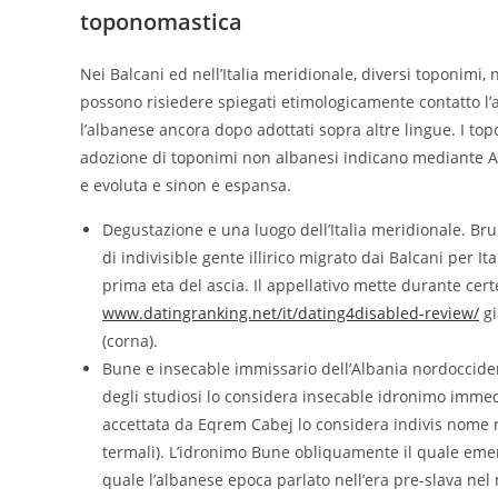
toponomastica
Nei Balcani ed nell’Italia meridionale, diversi toponimi, 
possono risiedere spiegati etimologicamente contatto l
l’albanese ancora dopo adottati sopra altre lingue. I to
adozione di toponimi non albanesi indicano mediante Al
e evoluta e sinon e espansa.
Degustazione e una luogo dell’Italia meridionale. Br
di indivisible gente illirico migrato dai Balcani per 
prima eta del ascia. Il appellativo mette durante cer
www.datingranking.net/it/dating4disabled-review/
gi
(corna).
Bune e insecable immissario dell’Albania nordoccident
degli studiosi lo considera insecable idronimo immed
accettata da Eqrem Cabej lo considera indivis nome 
termali). L’idronimo Bune obliquamente il quale emers
quale l’albanese epoca parlato nell’era pre-slava ne