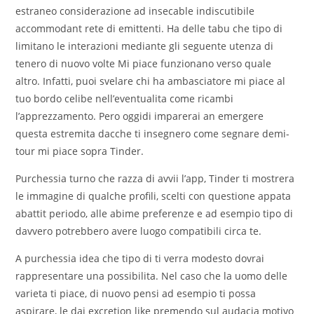
estraneo considerazione ad insecable indiscutibile
accommodant rete di emittenti. Ha delle tabu che tipo di
limitano le interazioni mediante gli seguente utenza di
tenero di nuovo volte Mi piace funzionano verso quale
altro. Infatti, puoi svelare chi ha ambasciatore mi piace al
tuo bordo celibe nell’eventualita come ricambi
l’apprezzamento. Pero oggidi imparerai an emergere
questa estremita dacche ti insegnero come segnare demi-
tour mi piace sopra Tinder.
Purchessia turno che razza di avvii l’app, Tinder ti mostrera
le immagine di qualche profili, scelti con questione appata
abattit periodo, alle abime preferenze e ad esempio tipo di
davvero potrebbero avere luogo compatibili circa te.
A purchessia idea che tipo di ti verra modesto dovrai
rappresentare una possibilita. Nel caso che la uomo delle
varieta ti piace, di nuovo pensi ad esempio ti possa
aspirare, le dai excretion like premendo sul audacia motivo