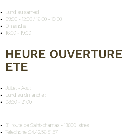
Lundi au samedi :
09:00 - 12:00 / 16:00 - 19:00
Dimanche :
16:00 - 19:00
HEURE OUVERTURE
ETE
Juillet - Aout
Lundi au dimanche :
08:30 - 21:00
31, route de Saint-chamas - 13800 Istres
Télephone :04.42.56.51.57