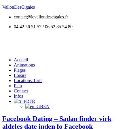
Skip
VallonDesCigales
to
contact@levallondescigales.fr
content
04.42.56.51.57 / 06.52.85.54.80
Menu
Accueil
Animations
Plages
Loisirs
Locations-Tarif
Plan
Contact
Infos
FR
EN
Facebook Dating – Sadan finder virk
aldeles date inden fo Facebook