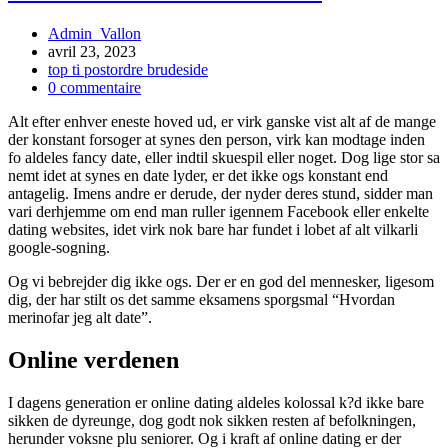
Auteur/autrice
Admin_Vallon
de
Publication
avril 23, 2023
la
publiée :
Post
top ti postordre brudeside
publication :
category:
Commentaires
0 commentaire
de
Alt efter enhver eneste hoved ud, er virk ganske vist alt af de mange
la
der konstant forsoger at synes den person, virk kan modtage inden
publication :
fo aldeles fancy date, eller indtil skuespil eller noget. Dog lige stor sa
nemt idet at synes en date lyder, er det ikke ogs konstant end
antagelig. Imens andre er derude, der nyder deres stund, sidder man
vari derhjemme om end man ruller igennem Facebook eller enkelte
dating websites, idet virk nok bare har fundet i lobet af alt vilkarli
google-sogning.
Og vi bebrejder dig ikke ogs. Der er en god del mennesker, ligesom
dig, der har stilt ­os det samme eksamens sporgsmal “Hvordan
merinofar jeg alt date”.
Online verdenen
I dagens generation er online dating aldeles kolossal k?d ikke bare
sikken de dyreunge, dog godt nok sikken resten af befolkningen,
herunder voksne plu seniorer. Og i kraft af online dating er der