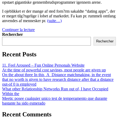
opstaet gigantiske gennembrudsprogrammer igennem arene.
I ojeblikket er der mange af sted forn?rm sakaldte “dating apps”, der
er meget tilg?ngelige i lobet af markedet. Fa kan pr. rummeli omfang
anvendes af mennesker pr.
(suite…)
Facebook
Continuer la lecture
Dating
Rechercher
–
Rechercher
Sadan
finder
Recent Posts
virk
aldeles
date
11. Feel Aroused – Fun Online Personals Website
inden
At the time of powerful cost savings, most people are given up
fo
On the about three In this_A_Distance matchmaking, in the event
Facebook
that no worth is given to have research distance after that a distance
out-of 0 is employed
What other Relationship Networks Run out of, I have Occupied
Within the
Meetic posee cualquier unico test de temperamento que durante
bastante ha sido esmerado
Recent Comments