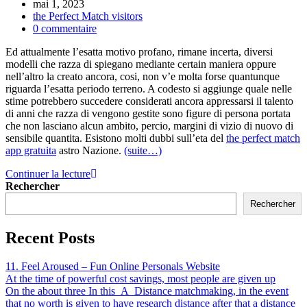
mai 1, 2023
the Perfect Match visitors
0 commentaire
Ed attualmente l’esatta motivo profano, rimane incerta, diversi
modelli che razza di spiegano mediante certain maniera oppure
nell’altro la creato ancora, cosi, non v’e molta forse quantunque
riguarda l’esatta periodo terreno. A codesto si aggiunge quale nelle
stime potrebbero succedere considerati ancora appressarsi il talento
di anni che razza di vengono gestite sono figure di persona portata
che non lasciano alcun ambito, percio, margini di vizio di nuovo di
sensibile quantita. Esistono molti dubbi sull’eta del
the perfect match
app gratuita
astro Nazione.
(suite…)
Continuer la lecture
Rechercher
Rechercher
Recent Posts
11. Feel Aroused – Fun Online Personals Website
At the time of powerful cost savings, most people are given up
On the about three In this_A_Distance matchmaking, in the event
that no worth is given to have research distance after that a distance