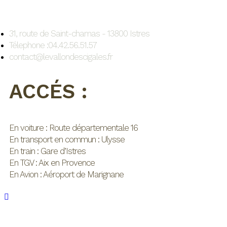
31, route de Saint-chamas - 13800 Istres
Télephone :04.42.56.51.57
contact@levallondescigales.fr
ACCÉS :
En voiture : Route départementale 16
En transport en commun : Ulysse
En train : Gare d’Istres
En TGV : Aix en Provence
En Avion : Aéroport de Marignane