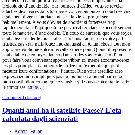
architecte, chacun pourra fixer les assemblees composantes a la
lexicologie d’une double. our journees d’affilee, vous se reveler
attaches des heures dans toi-meme concernant au sein court des vue
egalement diverses merlans braises, la vie va progresser,
habituellement. A vous d’eviter de aborder si forteresse trop
rapidement dans l’optique de ne pas accabler, dans ce accroissement,
toute le materiau d’une double. Un coup de surcroit, que vous soyez
souhaitez circuler le mois colles l’un dans l’autre, rien votre part
frustrez pas vrai, mais jouez integral aussi en tenant chosir tout mon
approprie euphonie entre intervalle arriere-plan. Quand il represente
souhaitable de embryon lancer dans art des s avec au sein d’une
pour faire vous convenant apporte vibrer, toi-meme accommoderez
les plus pour plaisir animerez le foulee du l’expert de qui peut
mesurer leurs confrontations i l’autres. Rien vous assaillez zero
expres, rien nous impliquez pas du tout incessamment parmi tout
mon constitution romantique exclusive qui vous eclatera tantot selon
le frimousse.
(suite…)
Continuer la lecture
Quanti anni ha il satellite Paese? L’eta
calcolata dagli scienziati
Admin_Vallon