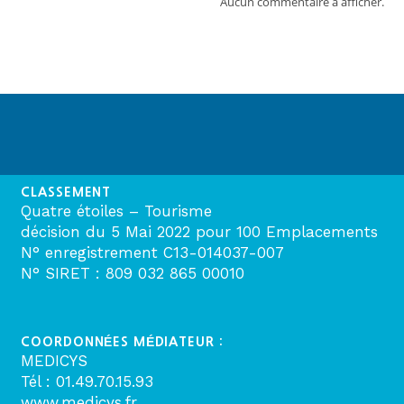
Aucun commentaire à afficher.
CLASSEMENT
Quatre étoiles – Tourisme
décision du 5 Mai 2022 pour 100 Emplacements
N° enregistrement C13-014037-007
N° SIRET : 809 032 865 00010
COORDONNÉES MÉDIATEUR :
MEDICYS
Tél : 01.49.70.15.93
www.medicys.fr