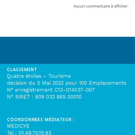
Aucun commentaire à afficher.
CLASSEMENT
Quatre étoiles – Tourisme
décision du 5 Mai 2022 pour 100 Emplacements
N° enregistrement C13-014037-007
N° SIRET : 809 032 865 00010
COORDONNÉES MÉDIATEUR :
MEDICYS
Tél : 01.49.70.15.93