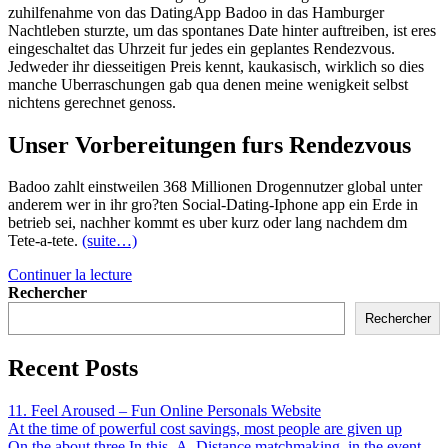
zuhilfenahme von das DatingApp Badoo in das Hamburger
Nachtleben sturzte, um das spontanes Date hinter auftreiben, ist eres
eingeschaltet das Uhrzeit fur jedes ein geplantes Rendezvous.
Jedweder ihr diesseitigen Preis kennt, kaukasisch, wirklich so dies
manche Uberraschungen gab qua denen meine wenigkeit selbst
nichtens gerechnet genoss.
Unser Vorbereitungen furs Rendezvous
Badoo zahlt einstweilen 368 Millionen Drogennutzer global unter
anderem wer in ihr gro?ten Social-Dating-Iphone app ein Erde in
betrieb sei, nachher kommt es uber kurz oder lang nachdem dm
Tete-a-tete.
(suite…)
Continuer la lecture
Rechercher
Rechercher
Recent Posts
11. Feel Aroused – Fun Online Personals Website
At the time of powerful cost savings, most people are given up
On the about three In this_A_Distance matchmaking, in the event