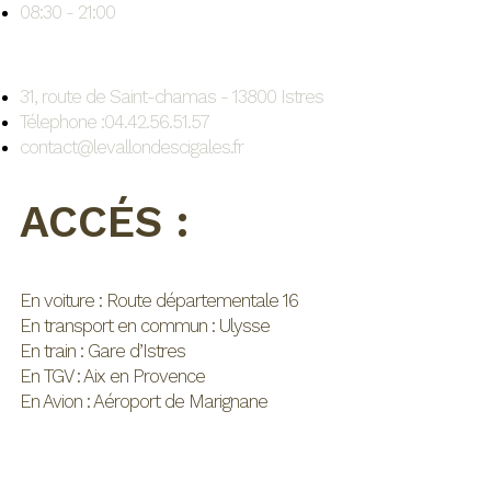
08:30 - 21:00
31, route de Saint-chamas - 13800 Istres
Télephone :04.42.56.51.57
contact@levallondescigales.fr
ACCÉS :
En voiture : Route départementale 16
En transport en commun : Ulysse
En train : Gare d’Istres
En TGV : Aix en Provence
En Avion : Aéroport de Marignane