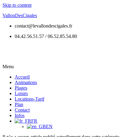
Skip to content
VallonDesCigales
contact@levallondescigales.fr
04.42.56.51.57 / 06.52.85.54.80
Menu
Accueil
Animations
Plages
Loisirs
Locations-Tarif
Plan
Contact
Infos
FR
EN
Il n’y a aucun article publié actuellement dans cette catégorie.