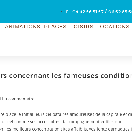
04.42.56.51.57 / 06.52.85.
L
ANIMATIONS
PLAGES
LOISIRS
LOCATIONS-
urs concernant les fameuses conditio
0 commentaire
re place le initial leurs celibataires amoureuses de la capitale et d
ce au reel comme vos accessoires daccompagnement edifies dans
on: les meilleurs concentration sites affaiblis, vos fonte darnaques 