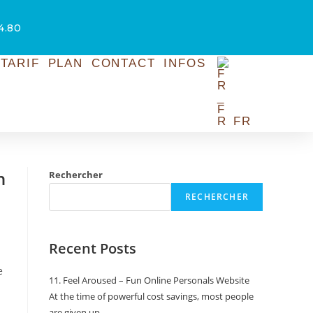
54.80
TARIF
PLAN
CONTACT
INFOS
FR
n
Rechercher
RECHERCHER
Recent Posts
e
11. Feel Aroused – Fun Online Personals Website
At the time of powerful cost savings, most people
i
are given up