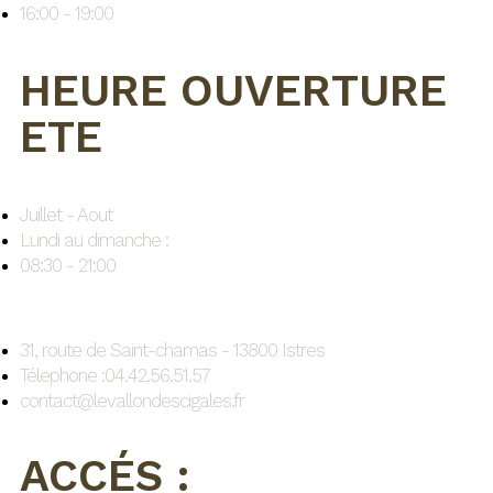
16:00 - 19:00
HEURE OUVERTURE
ETE
Juillet - Aout
Lundi au dimanche :
08:30 - 21:00
31, route de Saint-chamas - 13800 Istres
Télephone :04.42.56.51.57
contact@levallondescigales.fr
ACCÉS :