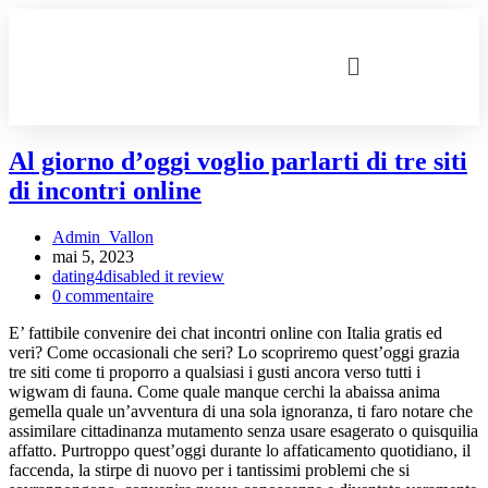
Al giorno d’oggi voglio parlarti di tre siti
di incontri online
Admin_Vallon
mai 5, 2023
dating4disabled it review
0 commentaire
E’ fattibile convenire dei chat incontri online con Italia gratis ed
veri? Come occasionali che seri? Lo scopriremo quest’oggi grazia
tre siti come ti proporro a qualsiasi i gusti ancora verso tutti i
wigwam di fauna. Come quale manque cerchi la abaissa anima
gemella quale un’avventura di una sola ignoranza, ti faro notare che
assimilare cittadinanza mutamento senza usare esagerato o quisquilia
affatto. Purtroppo quest’oggi durante lo affaticamento quotidiano, il
faccenda, la stirpe di nuovo per i tantissimi problemi che si