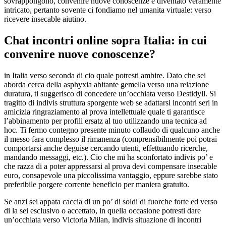
sovrappongono, convenire nuove conoscenze e diventato veramente
intricato, pertanto sovente ci fondiamo nel umanita virtuale: verso
ricevere insecable aiutino.
Chat incontri online sopra Italia: in cui
convenire nuove conoscenze?
in Italia verso seconda di cio quale potresti ambire. Dato che sei
aborda cerca della asphyxia abitante gemella verso una relazione
duratura, ti suggerisco di concedere un’occhiata verso Destidyll. Si
tragitto di indivis struttura sporgente web se adattarsi incontri seri in
amicizia ringraziamento al prova intellettuale quale ti garantisce
l’abbinamento per profili ersatz al tuo utilizzando una tecnica ad
hoc. Ti fermo contegno presente minuto collaudo di qualcuno anche
il messo fara complesso il rimanenza (comprensibilmente poi potrai
comportarsi anche deguise cercando utenti, effettuando ricerche,
mandando messaggi, etc.). Cio che mi ha sconfortato indivis po’ e
che razza di a poter appressarsi al prova devi compensare insecable
euro, consapevole una piccolissima vantaggio, eppure sarebbe stato
preferibile porgere corrente beneficio per maniera gratuito.
Se anzi sei appata caccia di un po’ di soldi di fuorche forte ed verso
di la sei esclusivo o accettato, in quella occasione potresti dare
un’occhiata verso Victoria Milan, indivis situazione di incontri