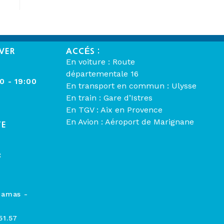
VER
ACCÉS :
En voiture : Route
départementale 16
00 - 19:00
En transport en commun : Ulysse
En train : Gare d’Istres
En TGV : Aix en Provence
En Avion : Aéroport de Marignane
TE
:
hamas -
51.57