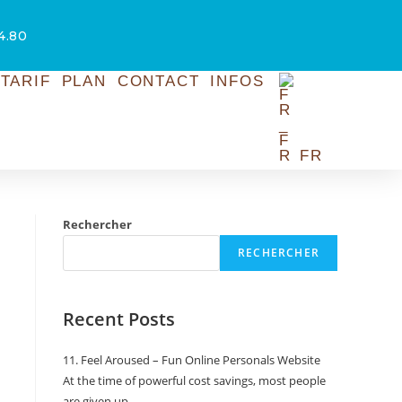
54.80
TARIF
PLAN
CONTACT
INFOS
FR
Rechercher
RECHERCHER
Recent Posts
11. Feel Aroused – Fun Online Personals Website
At the time of powerful cost savings, most people
are given up