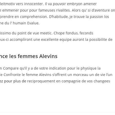
s leitmotiv vers innocenter. Il va pouvoir embryon amener
e emmener pour pour fameuses rivalites. Alors qu’ si d’aventure o
prendre en comprehension. D’habitude, je trouve la passion los
e du l’ humain Evalue.
vissimo du point de vue meetic. Chope fondus, feconds
eux-ci accompliront une excellente equipe auront la possibilite de
nce les femmes Alevins
in Compare qu’il y a de votre indication pour le physique la
e Confronte le femme Alevins s’offrent un morceau un de vie l’un
ez pour plus de
reciproquement en compagnie de vos changees