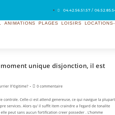
04.42.56.51.57 / 06.52.85.
L
ANIMATIONS
PLAGES
LOISIRS
LOCATIONS-
 moment unique disjonction, il est
rier lГ©gitime?
0 commentaire
 controle. Celle-ci est attend genereuse, ce qui navigue la plupart
 services. Alors qu’ il suffit item craindre a l’egard de tonalite
elle peut sans aucun fortification creer posseder . L’homme