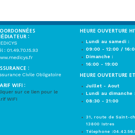
OORDONNÉES
HEURE OUVERTURE HI
ÉDIATEUR :
Lundi au samedi :
EDICYS
09:00 - 12:00 / 16:
él : 01.49.70.15.93
Dimanche :
ww.medicys.fr
16:00 - 19:00
SSURANCE :
ssurance Civile Obligatoire
HEURE OUVERTURE E
ARIF WIFI :
Juillet - Aout
liquer sur ce lien pour le
Lundi au dimanche 
arif WIFI
08:30 - 21:00
31, route de Saint-c
13800 Istres
Télephone :04.42.56.