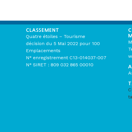
CLASSEMENT
C
M
Quatre étoiles – Tourisme
M
décision du 5 Mai 2022 pour 100
T
Emplacements
w
N° enregistrement C13-014037-007
N° SIRET : 809 032 865 00010
A
A
T
C
t