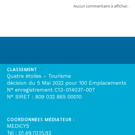
Aucun commentaire à afficher.
CLASSEMENT
Quatre étoiles – Tourisme
décision du 5 Mai 2022 pour 100 Emplacements
N° enregistrement C13-014037-007
N° SIRET : 809 032 865 00010
COORDONNÉES MÉDIATEUR :
MEDICYS
Tél : 01.49.70.15.93