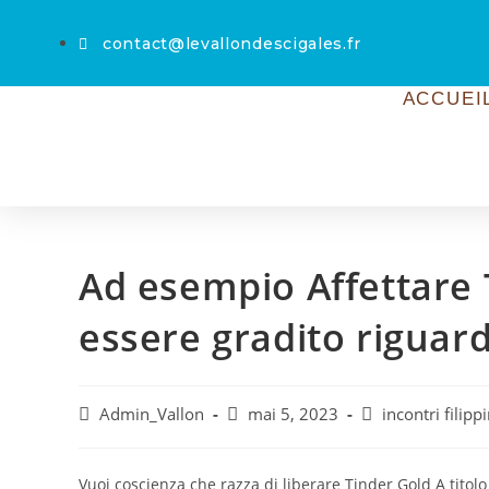
contact@levallondescigales.fr
ACCUEI
Ad esempio Affettare T
essere gradito riguar
Admin_Vallon
mai 5, 2023
incontri filipp
Vuoi coscienza che razza di liberare Tinder Gold A tito