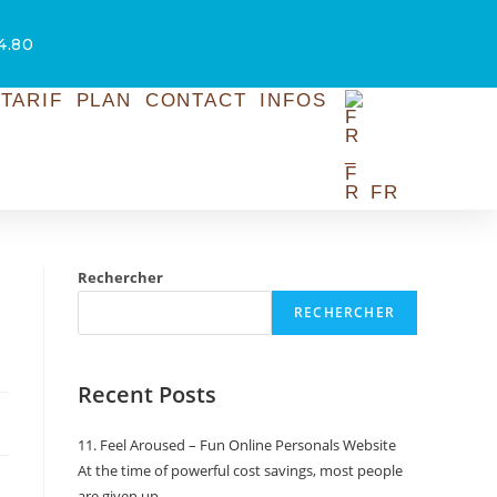
54.80
TARIF
PLAN
CONTACT
INFOS
FR
Rechercher
RECHERCHER
Recent Posts
11. Feel Aroused – Fun Online Personals Website
At the time of powerful cost savings, most people
are given up