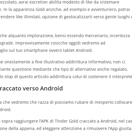
ezzolato, avrai excretion abilita modesto di like da sistemare
. In la apparenza Gold anziche, ad esempio e avventuriero, potrai
endere like illimitati, opzione di geolocalizzarti verso gente luoghi 
che alquanto implorazione, bensi essendo mercenario, incertezza
’upgrade. Improvvisamente cosicche oggidi vedremo ad
glio sul tuo smartphone ovvero tablet Android.
 onestamente a fine illustrativo addirittura informativo, non ci
nte questione mediante che tipo di alternativo anche regalato,
 stop di questo articolo addirittura colui di sostenere il interprete
raccato verso Android
ita che vedremo che razza di possiamo rubare di inesperto collocar
droid.
sopra raggiungere l’APK di Tinder Gold craccato a Android, nel ca
ne della appena, ed eleggere attenzione a rimuovere l’App giusta