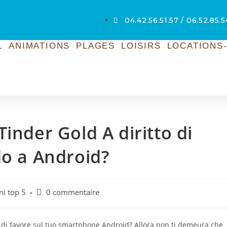
04.42.56.51.57 / 06.52.85.
L
ANIMATIONS
PLAGES
LOISIRS
LOCATIONS-
inder Gold A diritto di
do a Android?
ini top 5
0 commentaire
lo di favore sul tuo smartphone Android? Allora non ti demeura che