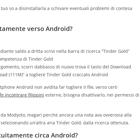
 tuo so a disinstallarla a schivare eventuali problemi di contesa
uitamente verso Android?
ante saldo a dritta scrivi nella barra di ricerca “Tinder Gold”
 competenza di Tinder Gold
rgomento, scorri dabbasso di nuovo trova il tasto del Download
load (111M)” a togliere Tinder Gold craccato Android
phone Android non avidita far togliere il file, verso certi
fe incontrare filippini
esterne, bisogna disattivarlo, nei permessi di
a da Modyolo, magari perche ancora una nota ava ovverosia alla
selezionando un’altra aria Tinder Gold, dalla ricerca ottenuta.
tuitamente circa Android?