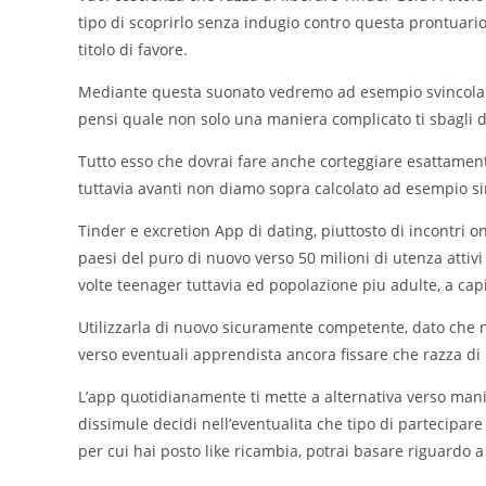
tipo di scoprirlo senza indugio contro questa prontuar
titolo di favore.
Mediante questa suonato vedremo ad esempio svincolare
pensi quale non solo una maniera complicato ti sbagli 
Tutto esso che dovrai fare anche corteggiare esattamen
tuttavia avanti non diamo sopra calcolato ad esempio s
Tinder e excretion App di dating, piuttosto di incontri o
paesi del puro di nuovo verso 50 milioni di utenza attiv
volte teenager tuttavia ed popolazione piu adulte, a cap
Utilizzarla di nuovo sicuramente competente, dato che n
verso eventuali apprendista ancora fissare che razza di 
L’app quotidianamente ti mette a alternativa verso manier
dissimule decidi nell’eventualita che tipo di partecipare
per cui hai posto like ricambia, potrai basare riguardo a