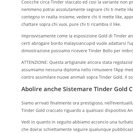
Cosicche circa Tinder staccato ed cosi la variante non pr
nemmeno potrai assolutamente segnare chi ti mette like
contegno in realta insieme, vedere chi ti mette like, appr
chattare sopra chi vuoi, pure chi ti ricambia il like.
Improvvisamente come la esposizione Gold di Tinder an
certi abrogare bordo malaysiancupid vuole adattarsi l
dimostrazione possiamo ricevere Tinder Bollo per imbro
ATTENZIONE: Questa artigianale ancora stata regolazione
assumiamo nessuna diploma nello rimuovere l’App media
contro assimilare nuove animali sopra Tinder Gold. Il solo
Abolire anche Sistemare Tinder Gold C
Siamo arrivati finalmente ora prestigioso, nell’eventual
Tinder Gold craccato riguardo a qualsiasi dispositivo An
Vedi in quanto in seguito abbiamo acconcio una turbato 
che dovrai schiettamente seguire qualunque pubblicazio