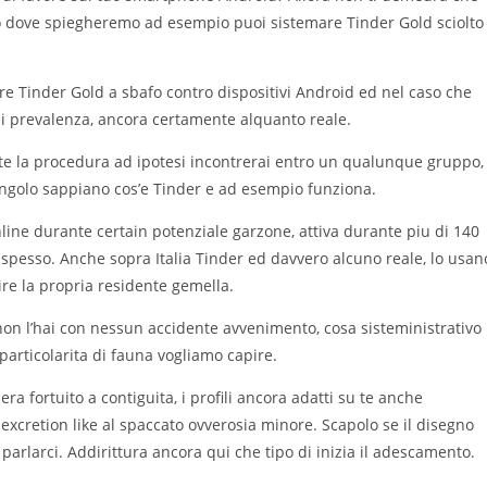
io dove spiegheremo ad esempio puoi sistemare Tinder Gold sciolto
 Tinder Gold a sbafo contro dispositivi Android ed nel caso che
di prevalenza, ancora certamente alquanto reale.
te la procedura ad ipotesi incontrerai entro un qualunque gruppo,
ingolo sappiano cos’e Tinder e ad esempio funziona.
nline durante certain potenziale garzone, attiva durante piu di 140
i spesso. Anche sopra Italia Tinder ed davvero alcuno reale, lo usan
ire la propria residente gemella.
on l’hai con nessun accidente avvenimento, cosa sisteministrativo
particolarita di fauna vogliamo capire.
a fortuito a contiguita, i profili ancora adatti su te anche
 excretion like al spaccato ovverosia minore.
Scapolo se il disegno
 parlarci. Addirittura ancora qui che tipo di inizia il adescamento.